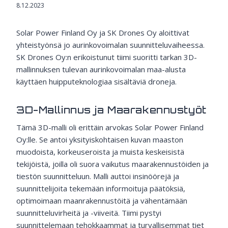
8.12.2023
Solar Power Finland Oy ja SK Drones Oy aloittivat
yhteistyönsä jo aurinkovoimalan suunnitteluvaiheessa.
SK Drones Oy:n erikoistunut tiimi suoritti tarkan 3D-
mallinnuksen tulevan aurinkovoimalan maa-alusta
käyttäen huipputeknologiaa sisältäviä droneja.
3D-Mallinnus ja Maarakennustyöt
Tämä 3D-malli oli erittäin arvokas Solar Power Finland
Oy:lle. Se antoi yksityiskohtaisen kuvan maaston
muodoista, korkeuseroista ja muista keskeisistä
tekijöistä, joilla oli suora vaikutus maarakennustöiden ja
tiestön suunnitteluun. Malli auttoi insinöörejä ja
suunnittelijoita tekemään informoituja päätöksiä,
optimoimaan maanrakennustöitä ja vähentämään
suunnitteluvirheitä ja -viiveitä. Tiimi pystyi
suunnittelemaan tehokkaammat ja turvallisemmat tiet