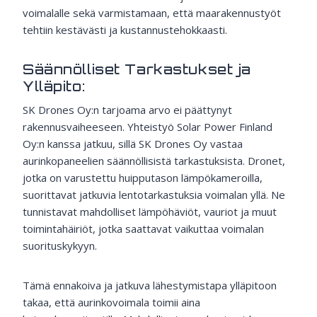
voimalalle sekä varmistamaan, että maarakennustyöt
tehtiin kestävästi ja kustannustehokkaasti.
Säännölliset Tarkastukset ja
Ylläpito:
SK Drones Oy:n tarjoama arvo ei päättynyt
rakennusvaiheeseen. Yhteistyö Solar Power Finland
Oy:n kanssa jatkuu, sillä SK Drones Oy vastaa
aurinkopaneelien säännöllisistä tarkastuksista. Dronet,
jotka on varustettu huipputason lämpökameroilla,
suorittavat jatkuvia lentotarkastuksia voimalan yllä. Ne
tunnistavat mahdolliset lämpöhäviöt, vauriot ja muut
toimintahäiriöt, jotka saattavat vaikuttaa voimalan
suorituskykyyn.
Tämä ennakoiva ja jatkuva lähestymistapa ylläpitoon
takaa, että aurinkovoimala toimii aina