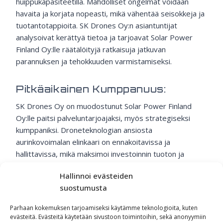
huippukapasiteetilla. Mahdolliset ongelmat voidaan
havaita ja korjata nopeasti, mikä vähentää seisokkeja ja
tuotantotappioita. SK Drones Oy:n asiantuntijat
analysoivat kerättyä tietoa ja tarjoavat Solar Power
Finland Oy:lle räätälöityjä ratkaisuja jatkuvan
parannuksen ja tehokkuuden varmistamiseksi.
Pitkäaikainen Kumppanuus:
SK Drones Oy on muodostunut Solar Power Finland
Oy:lle paitsi palveluntarjoajaksi, myös strategiseksi
kumppaniksi. Droneteknologian ansiosta
aurinkovoimalan elinkaari on ennakoitavissa ja
hallittavissa, mikä maksimoi investoinnin tuoton ja
tehostaa toimintaa. Solar Power Finland Oy on
Hallinnoi evästeiden
vakuuttunut yhteistyön arvosta ja näkee SK Drones
suostumusta
Oy:n ratkaisut keskeisenä osana voimalansa
tehokkuutta ja kilpailukykyä myös tulevaisuudessa.
Parhaan kokemuksen tarjoamiseksi käytämme teknologioita, kuten
evästeitä. Evästeitä käytetään sivustoon toimintoihin, sekä anonyymiin